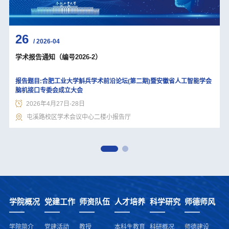
26
/ 2026-04
学术报告通知（编号2026-2）
报告题目:合肥工业大学斛兵学术前沿论坛(第二期)暨安徽省人工智能学会
脑机接口专委会成立大会
2026年4月27日-28日
屯溪路校区学术会议中心二楼小报告厅
学院概况
党建工作
师资队伍
人才培养
科学研究
师德师风
学院简介
党建活动
教授
本科生教育
科研概况
师德建设