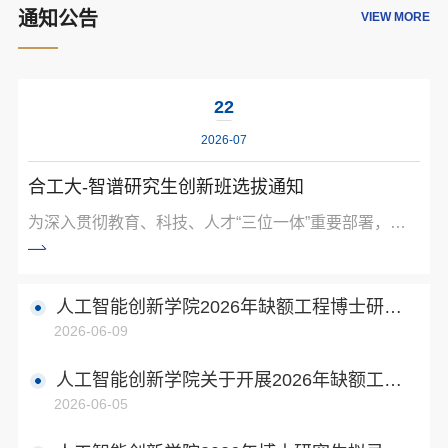
通知公告
VIEW MORE
22
2026-07
合工大-智谱研究生创新班选拔通知
为深入贯彻教育、科技、人才“三位一体”重要部署，深
化产教融合与科教融汇，依托合肥工业大学人工智能创
新学院、计算机与信息学院的办学优势与学科优势和智
谱在通用大模型领域的产业技术优势，特设立“合工大-
人工智能创新学院2026年缺额工程博士研究
智谱研究生创新班”。一、 组织领导1. 创新班遴选工作
2026-06-09
生拟录取名单公示
小组：由人工智能创新学院、计算机与信息学院主要领
导及智谱相关负责人组成，负责选拔工作的统筹领导与
人工智能创新学院关于开展2026年缺额工程
最终审定。2. 专家审核小组：由学院人工智能领域专家
2026-06-05
博士研究生报名工作的通知
（含国...